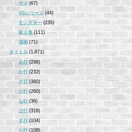
サメ
(67)
VSシリーズ
(44)
モンスター
(235)
殺人鬼
(111)
漫画
(71)
タイトル
(1,871)
あ行
(298)
か行
(232)
さ行
(360)
た行
(260)
な行
(36)
は行
(318)
ま行
(104)
ら行
(108)