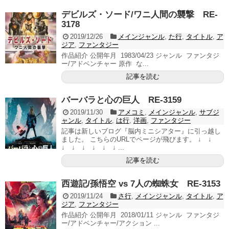
デビルズ・ソード/ワニ人間の襲撃 RE-
3178
2019/12/26
メインジャンル
,
た行
,
タイトル
,
ア
ジア
,
ファンタジー
作品紹介 公開年月 1983/04/23 ジャンル ファンタジ
ー/アドベンチャー 原作 な...
記事を読む
バーバラと心の巨人 RE-3159
2019/11/30
アメコミ
,
メインジャンル
,
サブジ
ャンル
,
タイトル
,
は行
,
洋画
,
ファンタジー
記事は新しいブログ『脳内ミニシアター』に引っ越し
ました。 こちらのURLでページが飛びます。 ↓ ↓
↓ ↓ ↓ ↓ ↓ ↓ ...
記事を読む
西遊記/孫悟空 vs 7人の蜘蛛女 RE-3153
2019/11/24
さ行
,
メインジャンル
,
タイトル
,
ア
ジア
,
ファンタジー
作品紹介 公開年月 2018/01/11 ジャンル ファンタジ
ー/アドベンチャー/アクション ...