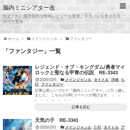
脳内ミニシアター改
気まぐれに備忘録的な映画レビューを更新。ネタバレも含まれる
ので注意を。
ホーム
メインジャンル
ファンタジー
「
ファンタジー
」
一覧
レジェンド・オブ・キングダム/勇者マイ
ロックと聖なる甲冑の伝説 RE-3343
2020/10/5
メインジャンル
,
タイトル
,
洋画
,
ら
行
,
ファンタジー
記事は新しいブログ『脳内ミニシアター』に引っ越し
ました。 こちらのURLでページが飛びます。 ↓ ↓
↓ ↓ ↓ ↓ ↓ ↓ ...
記事を読む
天気の子 RE-3341
2020/10/1
メインジャンル
,
た行
,
タイトル
,
ア