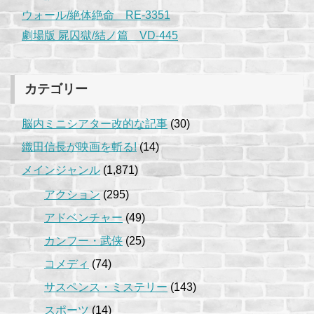
ウォール/絶体絶命 RE-3351
劇場版 屍囚獄/結ノ篇 VD-445
カテゴリー
脳内ミニシアター改的な記事
(30)
織田信長が映画を斬る!
(14)
メインジャンル
(1,871)
アクション
(295)
アドベンチャー
(49)
カンフー・武侠
(25)
コメディ
(74)
サスペンス・ミステリー
(143)
スポーツ
(14)