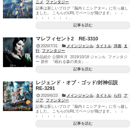
ニメ
,
ファンタジー
記事は新しいブログ『脳内ミニシアター』に引っ越し
ました。 こちらのURLでページが飛びます。 ↓ ↓
↓ ↓ ↓ ↓ ↓ ↓ ...
記事を読む
マレフィセント2 RE-3310
2020/7/31
メインジャンル
,
タイトル
,
洋画
,
ま
行
,
ファンタジー
作品紹介 公開年月 2019/10/18 ジャンル ファンタジ
ー 原作 『眠れる森の美女』...
記事を読む
レジェンド・オブ・ゴッド/封神伝説
RE-3291
2020/6/23
メインジャンル
,
タイトル
,
ら行
,
ア
ジア
,
ファンタジー
記事は新しいブログ『脳内ミニシアター』に引っ越し
ました。 こちらのURLでページが飛びます。 ↓ ↓
↓ ↓ ↓ ↓ ↓ ↓ ...
記事を読む