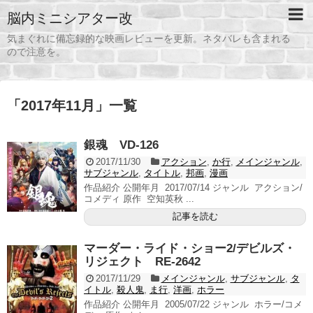
脳内ミニシアター改
気まぐれに備忘録的な映画レビューを更新。ネタバレも含まれる
ので注意を。
「
2017年11月
」
一覧
銀魂 VD-126
2017/11/30
アクション
,
か行
,
メインジャンル
,
サブジャンル
,
タイトル
,
邦画
,
漫画
作品紹介 公開年月 2017/07/14 ジャンル アクション/
コメディ 原作 空知英秋 ...
記事を読む
マーダー・ライド・ショー2/デビルズ・
リジェクト RE-2642
2017/11/29
メインジャンル
,
サブジャンル
,
タ
イトル
,
殺人鬼
,
ま行
,
洋画
,
ホラー
作品紹介 公開年月 2005/07/22 ジャンル ホラー/コメ