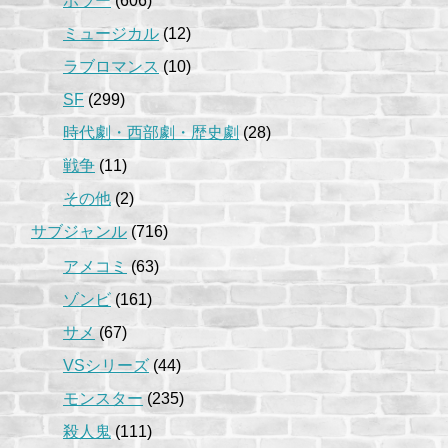
ホラー
(606)
ミュージカル
(12)
ラブロマンス
(10)
SF
(299)
時代劇・西部劇・歴史劇
(28)
戦争
(11)
その他
(2)
サブジャンル
(716)
アメコミ
(63)
ゾンビ
(161)
サメ
(67)
VSシリーズ
(44)
モンスター
(235)
殺人鬼
(111)