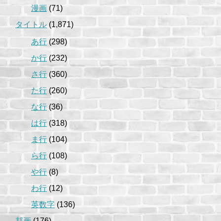
漫画
(71)
タイトル
(1,871)
あ行
(298)
か行
(232)
さ行
(360)
た行
(260)
な行
(36)
は行
(318)
ま行
(104)
ら行
(108)
や行
(8)
わ行
(12)
英数字
(136)
邦画
(176)