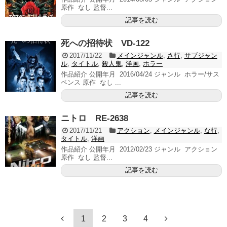
原作 なし 監督...
記事を読む
死への招待状 VD-122
2017/11/22
メインジャンル
,
さ行
,
サブジャン
ル
,
タイトル
,
殺人鬼
,
洋画
,
ホラー
作品紹介 公開年月 2016/04/24 ジャンル ホラー/サス
ペンス 原作 なし ...
記事を読む
ニトロ RE-2638
2017/11/21
アクション
,
メインジャンル
,
な行
,
タイトル
,
洋画
作品紹介 公開年月 2012/02/23 ジャンル アクション
原作 なし 監督...
記事を読む
1
2
3
4