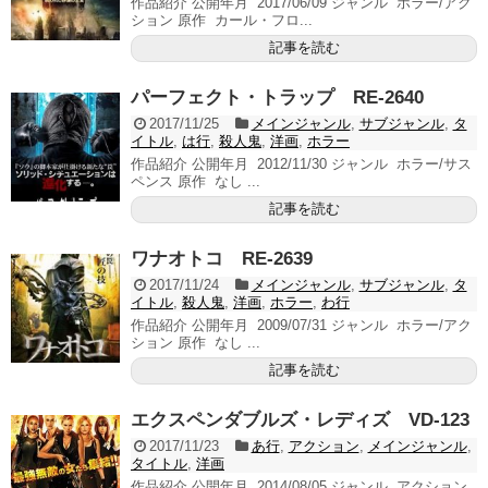
作品紹介 公開年月 2017/06/09 ジャンル ホラー/アク
ション 原作 カール・フロ...
記事を読む
パーフェクト・トラップ RE-2640
2017/11/25
メインジャンル
,
サブジャンル
,
タ
イトル
,
は行
,
殺人鬼
,
洋画
,
ホラー
作品紹介 公開年月 2012/11/30 ジャンル ホラー/サス
ペンス 原作 なし ...
記事を読む
ワナオトコ RE-2639
2017/11/24
メインジャンル
,
サブジャンル
,
タ
イトル
,
殺人鬼
,
洋画
,
ホラー
,
わ行
作品紹介 公開年月 2009/07/31 ジャンル ホラー/アク
ション 原作 なし ...
記事を読む
エクスペンダブルズ・レディズ VD-123
2017/11/23
あ行
,
アクション
,
メインジャンル
,
タイトル
,
洋画
作品紹介 公開年月 2014/08/05 ジャンル アクション