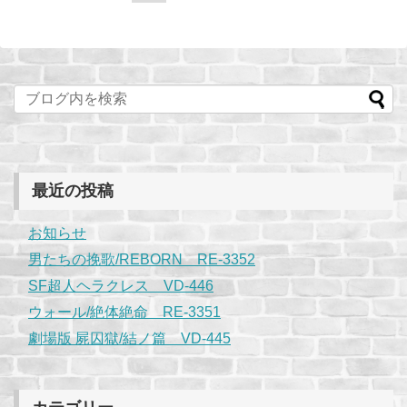
最近の投稿
お知らせ
男たちの挽歌/REBORN RE-3352
SF超人ヘラクレス VD-446
ウォール/絶体絶命 RE-3351
劇場版 屍囚獄/結ノ篇 VD-445