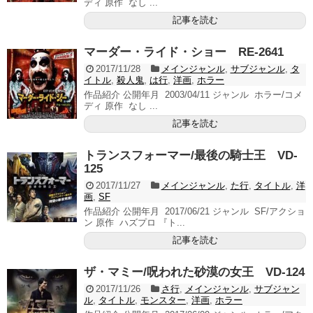
ディ 原作 なし ...
記事を読む
マーダー・ライド・ショー RE-2641
2017/11/28
メインジャンル
,
サブジャンル
,
タ
イトル
,
殺人鬼
,
は行
,
洋画
,
ホラー
作品紹介 公開年月 2003/04/11 ジャンル ホラー/コメ
ディ 原作 なし ...
記事を読む
トランスフォーマー/最後の騎士王 VD-
125
2017/11/27
メインジャンル
,
た行
,
タイトル
,
洋
画
,
SF
作品紹介 公開年月 2017/06/21 ジャンル SF/アクショ
ン 原作 ハズプロ 『ト...
記事を読む
ザ・マミー/呪われた砂漠の女王 VD-124
2017/11/26
さ行
,
メインジャンル
,
サブジャン
ル
,
タイトル
,
モンスター
,
洋画
,
ホラー