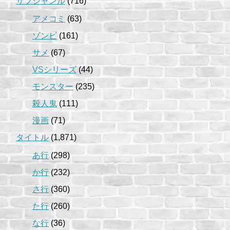
サブジャンル
(716)
アメコミ
(63)
ゾンビ
(161)
サメ
(67)
VSシリーズ
(44)
モンスター
(235)
殺人鬼
(111)
漫画
(71)
タイトル
(1,871)
あ行
(298)
か行
(232)
さ行
(360)
た行
(260)
な行
(36)