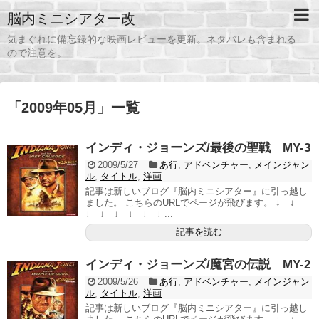
脳内ミニシアター改
気まぐれに備忘録的な映画レビューを更新。ネタバレも含まれる
ので注意を。
「
2009年05月
」
一覧
インディ・ジョーンズ/最後の聖戦 MY-3
2009/5/27
あ行
,
アドベンチャー
,
メインジャン
ル
,
タイトル
,
洋画
記事は新しいブログ『脳内ミニシアター』に引っ越し
ました。 こちらのURLでページが飛びます。 ↓ ↓
↓ ↓ ↓ ↓ ↓ ↓ ...
記事を読む
インディ・ジョーンズ/魔宮の伝説 MY-2
2009/5/26
あ行
,
アドベンチャー
,
メインジャン
ル
,
タイトル
,
洋画
記事は新しいブログ『脳内ミニシアター』に引っ越し