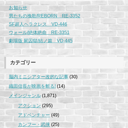
お知らせ
男たちの挽歌/REBORN RE-3352
SF超人ヘラクレス VD-446
ウォール/絶体絶命 RE-3351
劇場版 屍囚獄/結ノ篇 VD-445
カテゴリー
脳内ミニシアター改的な記事
(30)
織田信長が映画を斬る!
(14)
メインジャンル
(1,871)
アクション
(295)
アドベンチャー
(49)
カンフー・武侠
(25)