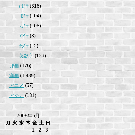
は行
(318)
ま行
(104)
ら行
(108)
や行
(8)
わ行
(12)
英数字
(136)
邦画
(176)
洋画
(1,489)
アニメ
(57)
アジア
(131)
2009年5月
月
火
水
木
金
土
日
1
2
3