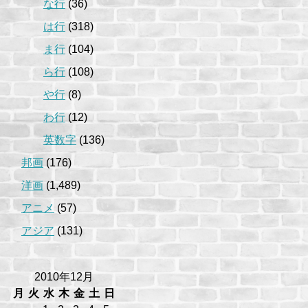
な行
(36)
は行
(318)
ま行
(104)
ら行
(108)
や行
(8)
わ行
(12)
英数字
(136)
邦画
(176)
洋画
(1,489)
アニメ
(57)
アジア
(131)
2010年12月
月
火
水
木
金
土
日