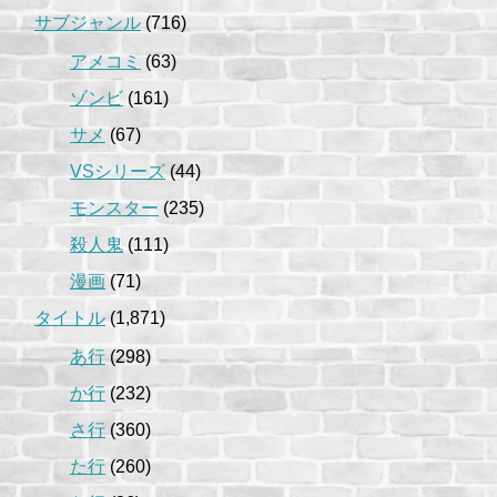
サブジャンル
(716)
アメコミ
(63)
ゾンビ
(161)
サメ
(67)
VSシリーズ
(44)
モンスター
(235)
殺人鬼
(111)
漫画
(71)
タイトル
(1,871)
あ行
(298)
か行
(232)
さ行
(360)
た行
(260)