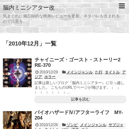
脳内ミニシアター改
気まぐれに備忘録的な映画レビューを更新。ネタバレも含まれる
ので注意を。
「
2010年12月
」
一覧
チャイニーズ・ゴースト・ストーリー2
RE-370
2010/12/29
メインジャンル
,
た行
,
タイトル
,
ア
ジア
,
ホラー
記事は新しいブログ『脳内ミニシアター』に引っ越し
ました。 こちらのURLでページが飛びます。 ↓ ↓
↓ ↓ ↓ ↓ ↓ ↓ ...
記事を読む
バイオハザードⅣ/アフターライフ MY-
204
2010/12/26
ゾンビ
,
メインジャンル
,
サブジャ