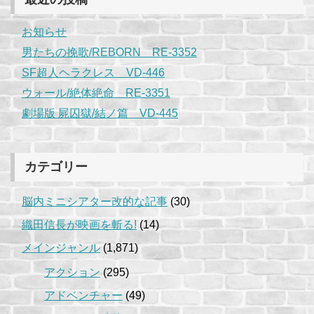
お知らせ
男たちの挽歌/REBORN RE-3352
SF超人ヘラクレス VD-446
ウォール/絶体絶命 RE-3351
劇場版 屍囚獄/結ノ篇 VD-445
カテゴリー
脳内ミニシアター改的な記事
(30)
織田信長が映画を斬る!
(14)
メインジャンル
(1,871)
アクション
(295)
アドベンチャー
(49)