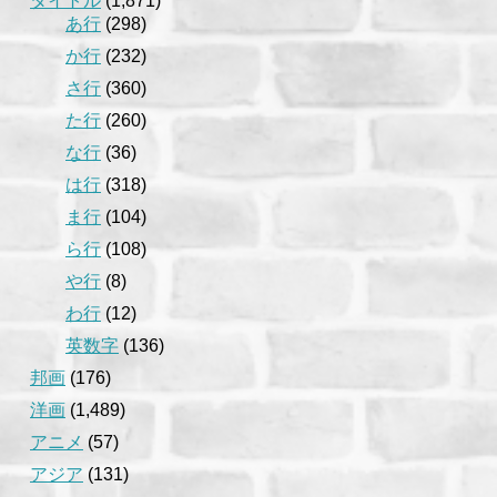
タイトル
(1,871)
あ行
(298)
か行
(232)
さ行
(360)
た行
(260)
な行
(36)
は行
(318)
ま行
(104)
ら行
(108)
や行
(8)
わ行
(12)
英数字
(136)
邦画
(176)
洋画
(1,489)
アニメ
(57)
アジア
(131)