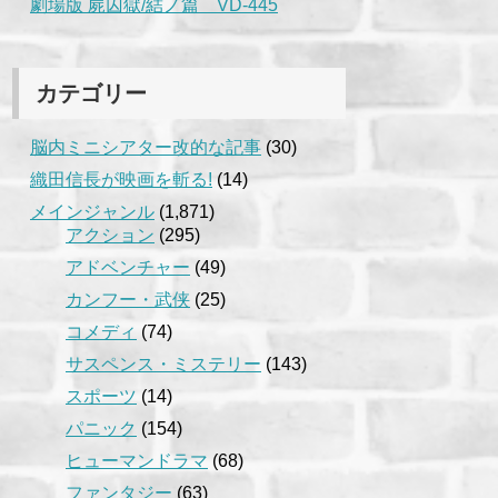
劇場版 屍囚獄/結ノ篇 VD-445
カテゴリー
脳内ミニシアター改的な記事
(30)
織田信長が映画を斬る!
(14)
メインジャンル
(1,871)
アクション
(295)
アドベンチャー
(49)
カンフー・武侠
(25)
コメディ
(74)
サスペンス・ミステリー
(143)
スポーツ
(14)
パニック
(154)
ヒューマンドラマ
(68)
ファンタジー
(63)