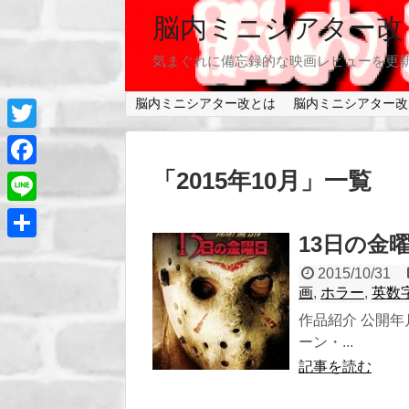
脳内ミニシアター改
気まぐれに備忘録的な映画レビューを更
脳内ミニシアター改とは
脳内ミニシアター改
T
w
「
2015年10月
」
一覧
F
i
a
L
t
c
13日の金曜日
i
共
t
e
n
2015/10/31
有
e
画
,
ホラー
,
英数
b
e
r
作品紹介 公開年月
o
ーン・...
o
記事を読む
k