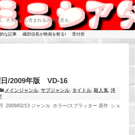
新。ネタバレも含まれるので注意を。
的な記事
織田信長が映画を斬る!
受付所
/2009年版 VD-16
メインジャンル
,
サブジャンル
,
タイトル
,
殺人鬼
,
洋
字
 2009/02/13 ジャンル ホラー/スプラッター 原作 ショ