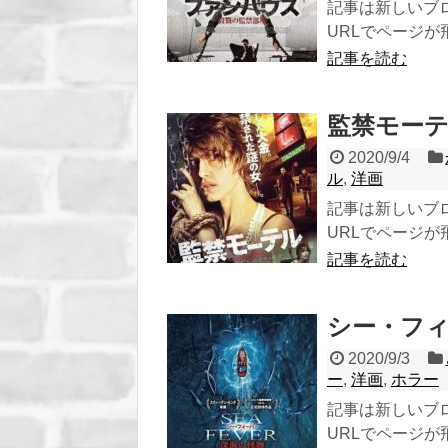
記事は新しいブ
URLでページが飛び
記事を読む
監禁モーテル
2020/9/4
ル
,
洋画
記事は新しいブ
URLでページが飛び
記事を読む
シー・フィー
2020/9/3
ー
,
洋画
,
ホラー
記事は新しいブ
URLでページが飛び