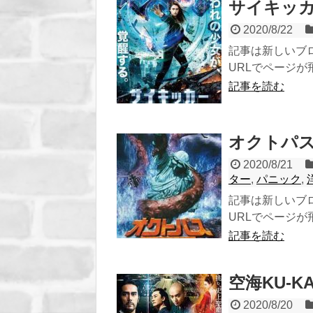
サイキッカー
2020/8/22
記事は新しいブ
URLでページが飛び
記事を読む
オクトパス I
2020/8/21
ター
,
パニック
,
記事は新しいブ
URLでページが飛び
記事を読む
空海KU-K
2020/8/20