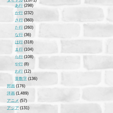
タイトル
(1,871)
あ行
(298)
か行
(232)
さ行
(360)
た行
(260)
な行
(36)
は行
(318)
ま行
(104)
ら行
(108)
や行
(8)
わ行
(12)
英数字
(136)
邦画
(176)
洋画
(1,489)
アニメ
(57)
アジア
(131)