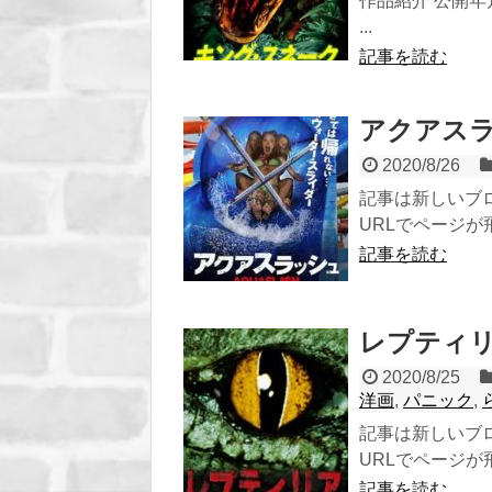
作品紹介 公開年月
...
記事を読む
アクアスラッ
2020/8/26
記事は新しいブ
URLでページが飛び
記事を読む
レプティリア
2020/8/25
洋画
,
パニック
,
記事は新しいブ
URLでページが飛び
記事を読む