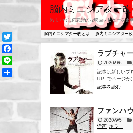
脳内ミニシアター改
気まぐれに備忘録的な映画レビューを更
脳内ミニシアター改とは
脳内ミニシアター改
T
ラプチャー/
w
F
2020/9/6
i
a
L
記事は新しいブ
t
c
URLでページが飛び
i
共
t
e
記事を読む
n
有
e
b
e
r
o
ファンハウス
o
2020/9/5
k
洋画
,
ホラー