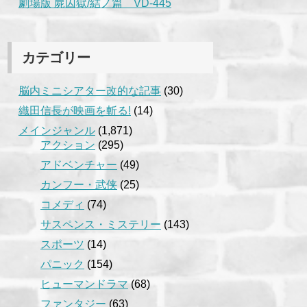
劇場版 屍囚獄/結ノ篇 VD-445
カテゴリー
脳内ミニシアター改的な記事
(30)
織田信長が映画を斬る!
(14)
メインジャンル
(1,871)
アクション
(295)
アドベンチャー
(49)
カンフー・武侠
(25)
コメディ
(74)
サスペンス・ミステリー
(143)
スポーツ
(14)
パニック
(154)
ヒューマンドラマ
(68)
ファンタジー
(63)