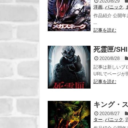
2020/8/29
洋画
,
パニック
,
作品紹介 公開年月
...
記事を読む
死霊匣/SHI
2020/8/28
記事は新しいブ
URLでページが飛び
記事を読む
キング・ス
2020/8/27
ター
,
パニック
,