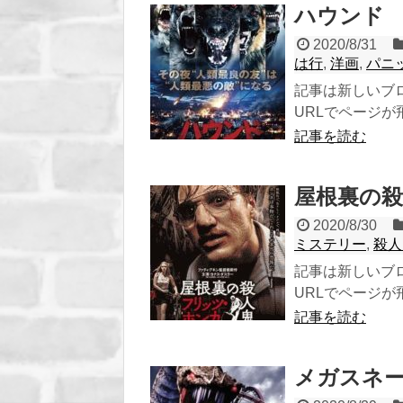
ハウンド V
2020/8/31
は行
,
洋画
,
パニ
記事は新しいブ
URLでページが飛び
記事を読む
屋根裏の殺
2020/8/30
ミステリー
,
殺人
記事は新しいブ
URLでページが飛び
記事を読む
メガスネーク