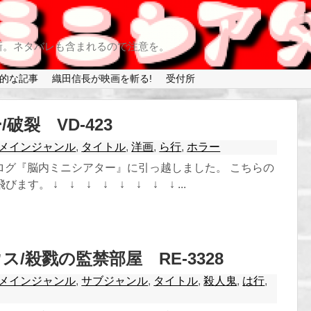
新。ネタバレも含まれるので注意を。
的な記事
織田信長が映画を斬る!
受付所
破裂 VD-423
メインジャンル
,
タイトル
,
洋画
,
ら行
,
ホラー
ログ『脳内ミニシアター』に引っ越しました。 こちらの
ます。 ↓ ↓ ↓ ↓ ↓ ↓ ↓ ↓ ...
/殺戮の監禁部屋 RE-3328
メインジャンル
,
サブジャンル
,
タイトル
,
殺人鬼
,
は行
,