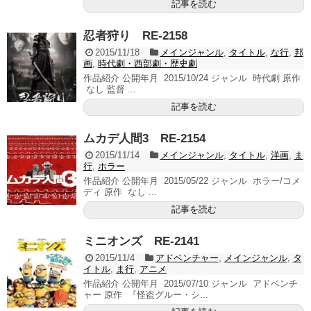
記事を読む
忍者狩り RE-2158
2015/11/18
メインジャンル
,
タイトル
,
な行
,
邦
画
,
時代劇・西部劇・歴史劇
作品紹介 公開年月 2015/10/24 ジャンル 時代劇 原作
なし 監督 ...
記事を読む
ムカデ人間3 RE-2154
2015/11/14
メインジャンル
,
タイトル
,
洋画
,
ま
行
,
ホラー
作品紹介 公開年月 2015/05/22 ジャンル ホラー/コメ
ディ 原作 なし ...
記事を読む
ミニオンズ RE-2141
2015/11/4
アドベンチャー
,
メインジャンル
,
タ
イトル
,
ま行
,
アニメ
作品紹介 公開年月 2015/07/10 ジャンル アドベンチ
ャー 原作 『怪盗グルー・シ...