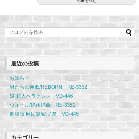
記事を読む
最近の投稿
お知らせ
男たちの挽歌/REBORN RE-3352
SF超人ヘラクレス VD-446
ウォール/絶体絶命 RE-3351
劇場版 屍囚獄/結ノ篇 VD-445
カテゴリー