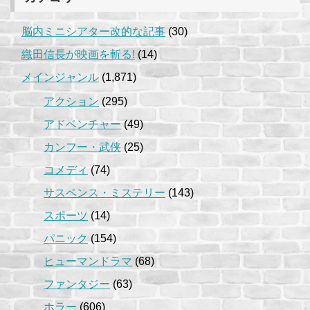
脳内ミニシアター改的な記事
(30)
織田信長が映画を斬る!
(14)
メインジャンル
(1,871)
アクション
(295)
アドベンチャー
(49)
カンフー・武侠
(25)
コメディ
(74)
サスペンス・ミステリー
(143)
スポーツ
(14)
パニック
(154)
ヒューマンドラマ
(68)
ファンタジー
(63)
ホラー
(606)