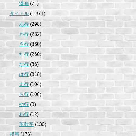
漫画
(71)
タイトル
(1,871)
あ行
(298)
か行
(232)
さ行
(360)
た行
(260)
な行
(36)
は行
(318)
ま行
(104)
ら行
(108)
や行
(8)
わ行
(12)
英数字
(136)
邦画
(176)