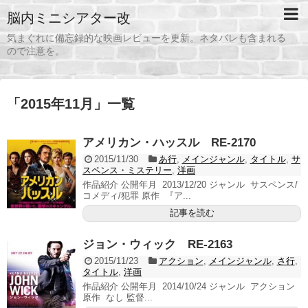
脳内ミニシアター改
気まぐれに備忘録的な映画レビューを更新。ネタバレも含まれる
ので注意を。
「
2015年11月
」
一覧
アメリカン・ハッスル RE-2170
2015/11/30
あ行
,
メインジャンル
,
タイトル
,
サ
スペンス・ミステリー
,
洋画
作品紹介 公開年月 2013/12/20 ジャンル サスペンス/
コメディ/犯罪 原作 『ア...
記事を読む
ジョン・ウィック RE-2163
2015/11/23
アクション
,
メインジャンル
,
さ行
,
タイトル
,
洋画
作品紹介 公開年月 2014/10/24 ジャンル アクション
原作 なし 監督...