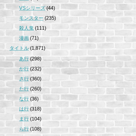
VSシリーズ
(44)
モンスター
(235)
殺人鬼
(111)
漫画
(71)
タイトル
(1,871)
あ行
(298)
か行
(232)
さ行
(360)
た行
(260)
な行
(36)
は行
(318)
ま行
(104)
ら行
(108)