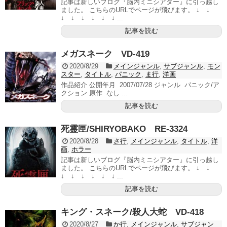
記事は新しいブログ『脳内ミニシアター』に引っ越し
ました。 こちらのURLでページが飛びます。 ↓ ↓
↓ ↓ ↓ ↓ ↓ ↓ ...
記事を読む
メガスネーク VD-419
2020/8/29
メインジャンル
,
サブジャンル
,
モン
スター
,
タイトル
,
パニック
,
ま行
,
洋画
作品紹介 公開年月 2007/07/28 ジャンル パニック/ア
クション 原作 なし ...
記事を読む
死霊匣/SHIRYOBAKO RE-3324
2020/8/28
さ行
,
メインジャンル
,
タイトル
,
洋
画
,
ホラー
記事は新しいブログ『脳内ミニシアター』に引っ越し
ました。 こちらのURLでページが飛びます。 ↓ ↓
↓ ↓ ↓ ↓ ↓ ↓ ...
記事を読む
キング・スネーク/殺人大蛇 VD-418
2020/8/27
か行
,
メインジャンル
,
サブジャン