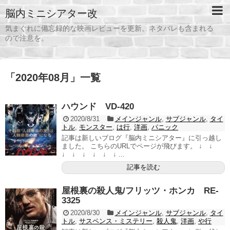
脳内ミニシアター改
気まぐれに備忘録的な映画レビューを更新。ネタバレも含まれる
ので注意を。
「
2020年08月
」
一覧
ハウンド VD-420
2020/8/31
メインジャンル
,
サブジャンル
,
タイ
トル
,
モンスター
,
は行
,
洋画
,
パニック
記事は新しいブログ『脳内ミニシアター』に引っ越し
ました。 こちらのURLでページが飛びます。 ↓ ↓
↓ ↓ ↓ ↓ ↓ ↓ ...
記事を読む
屋根裏の殺人鬼/フリッツ・ホンカ RE-
3325
2020/8/30
メインジャンル
,
サブジャンル
,
タイ
トル
,
サスペンス・ミステリー
,
殺人鬼
,
洋画
,
や行