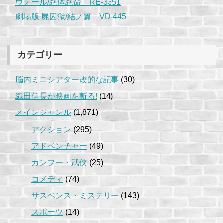
ウォール/絶体絶命 RE-3351
劇場版 屍囚獄/結ノ篇 VD-445
カテゴリー
脳内ミニシアター改的な記事
(30)
織田信長が映画を斬る!
(14)
メインジャンル
(1,871)
アクション
(295)
アドベンチャー
(49)
カンフー・武侠
(25)
コメディ
(74)
サスペンス・ミステリー
(143)
スポーツ
(14)