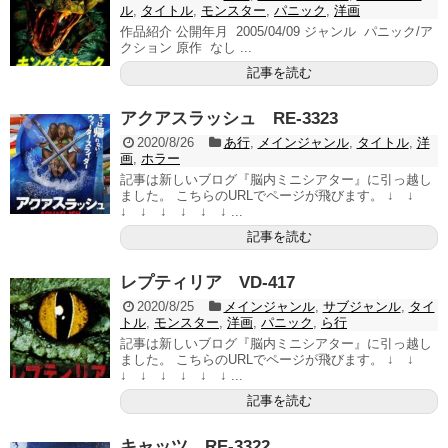
ル
,
タイトル
,
モンスター
,
パニック
,
洋画
作品紹介 公開年月 2005/04/09 ジャンル パニック/ア
クション 原作 なし ...
記事を読む
アクアスラッシュ RE-3323
2020/8/26
あ行
,
メインジャンル
,
タイトル
,
洋
画
,
ホラー
記事は新しいブログ『脳内ミニシアター』に引っ越し
ました。 こちらのURLでページが飛びます。 ↓ ↓
↓ ↓ ↓ ↓ ↓ ↓ ...
記事を読む
レプティリア VD-417
2020/8/25
メインジャンル
,
サブジャンル
,
タイ
トル
,
モンスター
,
洋画
,
パニック
,
ら行
記事は新しいブログ『脳内ミニシアター』に引っ越し
ました。 こちらのURLでページが飛びます。 ↓ ↓
↓ ↓ ↓ ↓ ↓ ↓ ...
記事を読む
キャッツ RE-3322