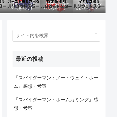
ン
【オーストラリ
【カナダ出身の
【イギリス出身
ッ
ア出身のハリウ
ハリウッドスタ
のハリウッドス
俳
ッドスター】俳
ー】俳優・女優
ター】俳優・女
選
優・女優の10選
10選
優10選
最近の投稿
『スパイダーマン：ノー・ウェイ・ホー
ム』感想・考察
『スパイダーマン：ホームカミング』感
想・考察