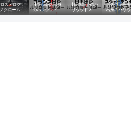
クロス・ログ：
【フランス出身
【日本出身のハ
【スウェーデ
ノクローム 目
のハリウッドス
リウッドスタ
出身のハリウ
次
ター】俳優・女
ー】俳優・女優
ドスター】
優10選
10選
優・女優10