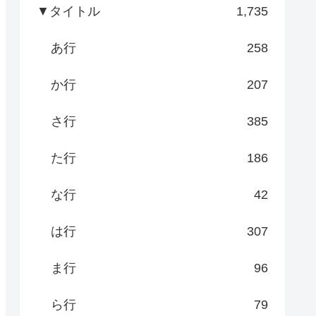
▼タイトル
1,735
あ行
258
か行
207
さ行
385
た行
186
な行
42
は行
307
ま行
96
ら行
79