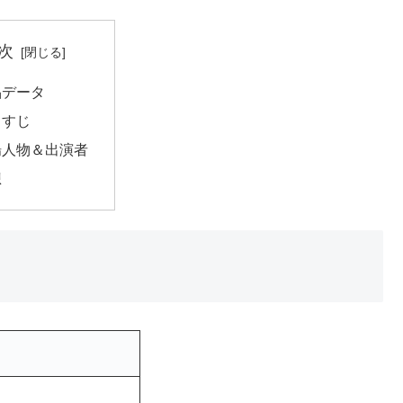
次
品データ
らすじ
場人物＆出演者
想