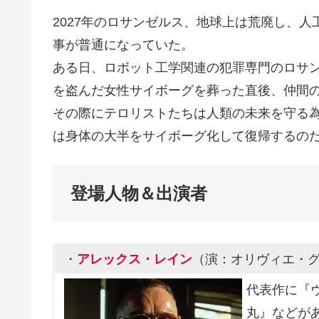
2027年のロサンゼルス、地球上は荒廃し、
事が普通になっていた。
ある日、ロボット工学関連の犯罪専門のロサ
を盗んだ女性サイボーグを葬った直後、仲間
その際にテロリストたちは人類の未来を守る
は身体の大半をサイボーグ化して復帰するの
登場人物＆出演者
・
アレックス・レイン
（演：オリヴィエ・
代表作に『
丸』などが