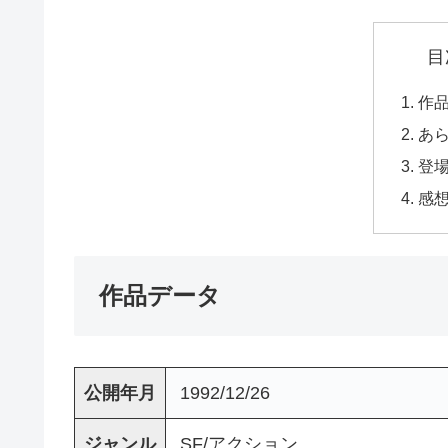
目
作
あ
登
感
作品データ
公開年月
1992/12/26
ジャンル
SF/アクション