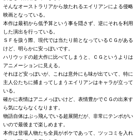
そんなオーストラリアから放たれるエイリアンによる侵略
映画となっている。
本作は最初から低予算という事を隠さず、逆にそれを利用
した演出を行っている。
ＳＦを扱う際、現代では当たり前となっているＣＧがある
けど、明らかに安っぽいです。
ハリウッドの超大作に比べてしまうと、ＣＧというよりは
アニメーションに見える。
それほど安っぽいが、これは意外にも味が出ていて、特に
主人公たちに捕まってしまうエイリアンはキャラが立って
いる。
確かに表情はアニメっぽいけど、表情豊かでＣＧの出来す
ら気にならなくなります。
物語自体はぶっ飛んでいる超展開だが、非常にテンポがい
いので最後まで楽しめます。
本作は登場人物たち全員がボケであって、ツッコミを入れ