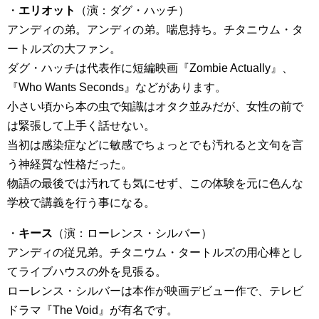
・
エリオット
（演：ダグ・ハッチ）
アンディの弟。アンディの弟。喘息持ち。チタニウム・タ
ートルズの大ファン。
ダグ・ハッチは代表作に短編映画『Zombie Actually』、
『Who Wants Seconds』などがあります。
小さい頃から本の虫で知識はオタク並みだが、女性の前で
は緊張して上手く話せない。
当初は感染症などに敏感でちょっとでも汚れると文句を言
う神経質な性格だった。
物語の最後では汚れても気にせず、この体験を元に色んな
学校で講義を行う事になる。
・
キース
（演：ローレンス・シルバー）
アンディの従兄弟。チタニウム・タートルズの用心棒とし
てライブハウスの外を見張る。
ローレンス・シルバーは本作が映画デビュー作で、テレビ
ドラマ『The Void』が有名です。