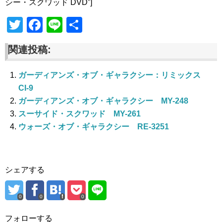
シー・スクワッド DVD”]
T
F
Li
共
wi
a
n
有
関連投稿:
tt
c
e
er
e
ガーディアンズ・オブ・ギャラクシー：リミックス
b
CI-9
o
ガーディアンズ・オブ・ギャラクシー MY-248
スーサイド・スクワッド MY-261
o
ウォーズ・オブ・ギャラクシー RE-3251
k
シェアする
0
0
0
フォローする