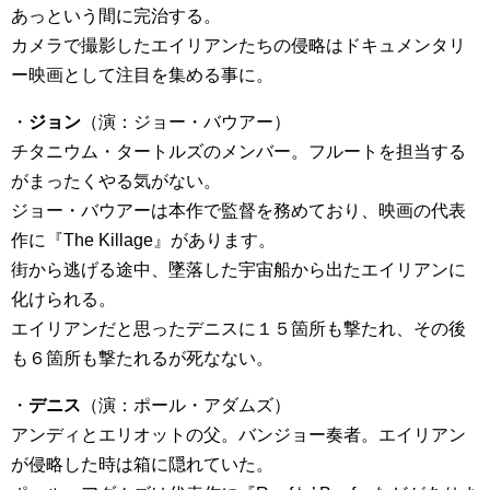
あっという間に完治する。
カメラで撮影したエイリアンたちの侵略はドキュメンタリ
ー映画として注目を集める事に。
・
ジョン
（演：ジョー・バウアー）
チタニウム・タートルズのメンバー。フルートを担当する
がまったくやる気がない。
ジョー・バウアーは本作で監督を務めており、映画の代表
作に『The Killage』があります。
街から逃げる途中、墜落した宇宙船から出たエイリアンに
化けられる。
エイリアンだと思ったデニスに１５箇所も撃たれ、その後
も６箇所も撃たれるが死なない。
・
デニス
（演：ポール・アダムズ）
アンディとエリオットの父。バンジョー奏者。エイリアン
が侵略した時は箱に隠れていた。