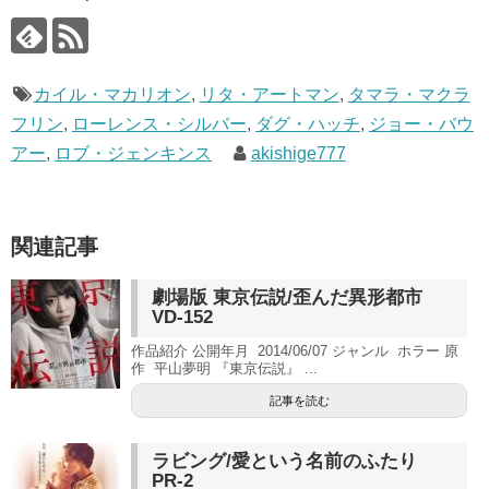
カイル・マカリオン
,
リタ・アートマン
,
タマラ・マクラ
フリン
,
ローレンス・シルバー
,
ダグ・ハッチ
,
ジョー・バウ
アー
,
ロブ・ジェンキンス
akishige777
関連記事
劇場版 東京伝説/歪んだ異形都市
VD-152
作品紹介 公開年月 2014/06/07 ジャンル ホラー 原
作 平山夢明 『東京伝説』 ...
記事を読む
ラビング/愛という名前のふたり
PR-2