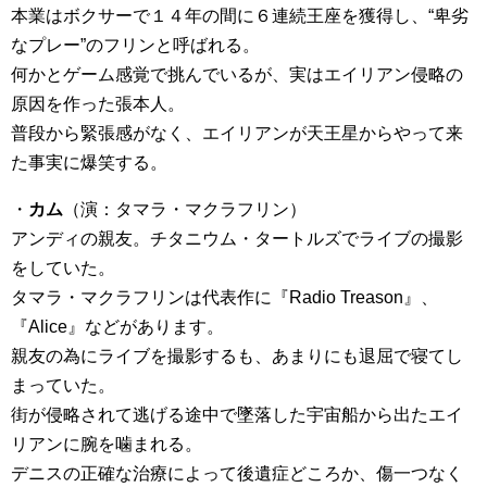
本業はボクサーで１４年の間に６連続王座を獲得し、“卑劣
なプレー”のフリンと呼ばれる。
何かとゲーム感覚で挑んでいるが、実はエイリアン侵略の
原因を作った張本人。
普段から緊張感がなく、エイリアンが天王星からやって来
た事実に爆笑する。
・
カム
（演：タマラ・マクラフリン）
アンディの親友。チタニウム・タートルズでライブの撮影
をしていた。
タマラ・マクラフリンは代表作に『Radio Treason』、
『Alice』などがあります。
親友の為にライブを撮影するも、あまりにも退屈で寝てし
まっていた。
街が侵略されて逃げる途中で墜落した宇宙船から出たエイ
リアンに腕を噛まれる。
デニスの正確な治療によって後遺症どころか、傷一つなく