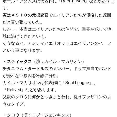
ポール・アダムズは代表作に『Reef ‘n’ Beef』などがありま
す。
実はＡＳＩＯの元捜査官でエイリアンたちが侵略した原因
だと言い張っていた。
しかし、本当はエイリアンたちの仲間で、重罪を犯して地
球に逃げてきたという。
そうなると、アンディとエリオットはエイリアンのハーフ
という事になります。
・
スティックス
（演：カイル・マカリオン）
チタニウム・タートルズのメンバー。ドラマ担当でバンド
が売れない原因を冷静に分析。
カイル・マカリオンは代表作に『Seat League』、
『Relived』などがあります。
父親のクロウに何かとつきまとわれ、従うファザコンのよ
うなタイプ。
・
クロウ
（演：ロブ・ジェンキンス）