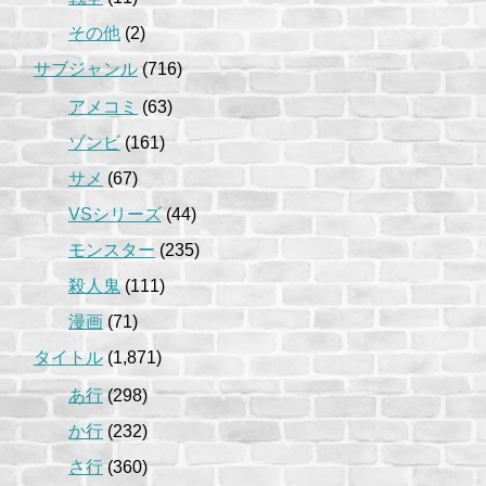
その他
(2)
サブジャンル
(716)
アメコミ
(63)
ゾンビ
(161)
サメ
(67)
VSシリーズ
(44)
モンスター
(235)
殺人鬼
(111)
漫画
(71)
タイトル
(1,871)
あ行
(298)
か行
(232)
さ行
(360)