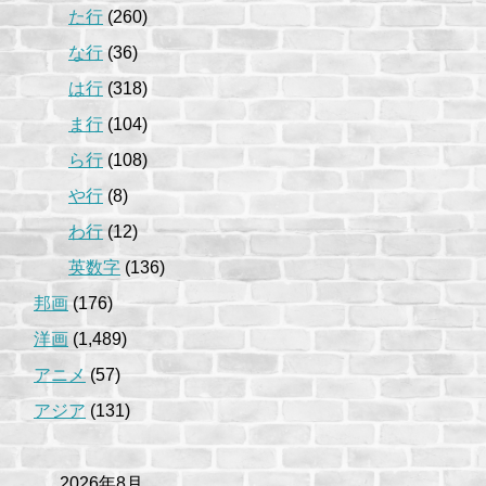
た行
(260)
な行
(36)
は行
(318)
ま行
(104)
ら行
(108)
や行
(8)
わ行
(12)
英数字
(136)
邦画
(176)
洋画
(1,489)
アニメ
(57)
アジア
(131)
2026年8月