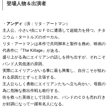
登場人物＆出演者
・
アンディ
（演：リタ・アートマン）
主人公。小さい頃にＵＦＯに遭遇して超能力を持つ。チタ
ニウム・タートルズのボーカル。
リタ・アートマンは本作で共同脚本と製作を務め、映画の
代表作に『The Killage』がある。
盛り上がる為にエイリアンの話しを持ち出すが、それこそ
バンド人気低迷の原因。
実際にエイリアンがいる事に最も興奮し、自分こそが狙わ
れる原因だとずっと主張する。
主人公らしく勇敢にエイリアンたちへ立ち向かい、母親の
為に危険な救出作戦も敢行する。
街を救った英雄として注目され、バンドのＣＤも売れ行き
が好調になって一躍有名人になる。