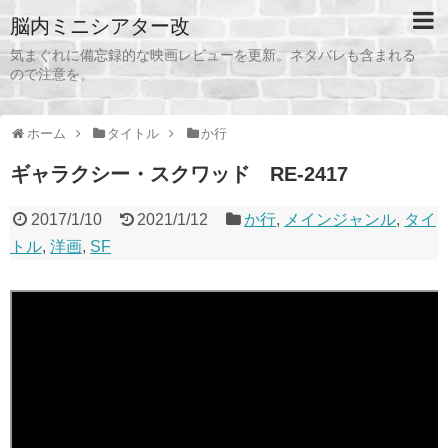
脳内ミニシアター改
気まぐれに備忘録的な映画レビューを更新。ネタバレも含まれる
ので注意を。
ホーム
タイトル
か行
ギャラクシー・スクワッド RE-2417
2017/1/10
2021/1/12
か行
,
メインジャンル
,
タイ
トル
,
洋画
,
SF