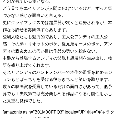
るのが観ている側となる。
どう見てもエイリアンが人間に化けているけど、ずっと気
づかない感じが面白いと言える。
更にクライマックスでは超展開が次々と連発されるが、本
作なら許せる雰囲気すらあります。
登場人物たちも魅力的であり、主人公アンディの主人公
感、その弟エリオットのボケ、従兄弟キースのボケ、アン
ディの親友カムの痛い目は作品の勢いを殺さない。
中盤から登場するアンディの父親も超展開を生み出し、物
語を盛り上げてくれます。
それとアンディのバンドメンバーで本作の監督を務めるジ
ョンもとばっちりを受ける役もきちんと笑いを取ります。
数々の映画賞を受賞しているだけの面白さがあって、低予
算でも工夫次第では充分楽しめる作品になる可能性を示し
た貴重な良作でした。
[amazonjs asin=”B01M0OFPQ3″ locale=”JP” title=”ギャラク