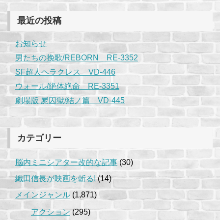
最近の投稿
お知らせ
男たちの挽歌/REBORN RE-3352
SF超人ヘラクレス VD-446
ウォール/絶体絶命 RE-3351
劇場版 屍囚獄/結ノ篇 VD-445
カテゴリー
脳内ミニシアター改的な記事
(30)
織田信長が映画を斬る!
(14)
メインジャンル
(1,871)
アクション
(295)