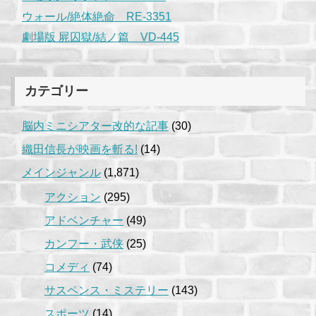
ウォール/絶体絶命 RE-3351
劇場版 屍囚獄/結ノ篇 VD-445
カテゴリー
脳内ミニシアター改的な記事
(30)
織田信長が映画を斬る!
(14)
メインジャンル
(1,871)
アクション
(295)
アドベンチャー
(49)
カンフー・武侠
(25)
コメディ
(74)
サスペンス・ミステリー
(143)
スポーツ
(14)