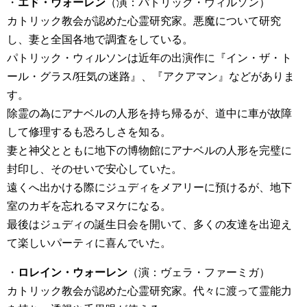
・
エド・ウォーレン
（演：パトリック・ウィルソン）
カトリック教会が認めた心霊研究家。悪魔について研究
し、妻と全国各地で調査をしている。
パトリック・ウィルソンは近年の出演作に『イン・ザ・ト
ール・グラス/狂気の迷路』、『アクアマン』などがありま
す。
除霊の為にアナベルの人形を持ち帰るが、道中に車が故障
して修理するも恐ろしさを知る。
妻と神父とともに地下の博物館にアナベルの人形を完璧に
封印し、そのせいで安心していた。
遠くへ出かける際にジュディをメアリーに預けるが、地下
室のカギを忘れるマヌケになる。
最後はジュディの誕生日会を開いて、多くの友達を出迎え
て楽しいパーティに喜んでいた。
・
ロレイン・ウォーレン
（演：ヴェラ・ファーミガ）
カトリック教会が認めた心霊研究家。代々に渡って霊能力