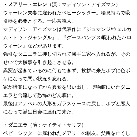
・
メアリー・エレン
（演：マディソン・アイズマン）
ウォーレン夫妻に雇われたベビーシッター。喘息持ちで吸
引器を必要とする。一応常識人。
マディソン・アイズマンは代表作に『ジュマンジ/ウェルカ
ム・トゥ・ジャングル』、『グースバンプス/呪われたハロ
ウィーン』などがあります。
強引なダニエラに押し切られて勝手に家へ入れるが、その
せいで大惨事を引き起こさせる。
異変が起きているのに何もできず、挨拶に来たボブに色ボ
ケになって悪い状況を忘れる。
家が暗闇になってから異変を思い出し、博物館にいたダニ
エラと合流して恐怖のどん底に。
最後はアナベルの人形をガラスケースに戻し、ボブと恋人
になって誕生日会に連れて来た。
・
ダニエラ
（演：ケイティ・サリフ）
ベビーシッターに雇われたメアリーの親友。父親を亡くし