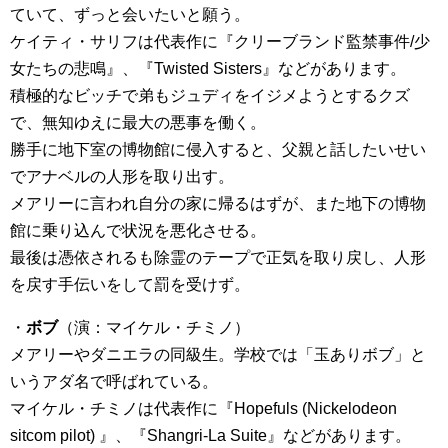
ていて、ずっと会いたいと願う。
ケイティ・サリフは代表作に『クリーブランド監禁事件/少
女たちの悲鳴』、『Twisted Sisters』などがあります。
積極的なビッチで弟もジュディをイジメようとするクズ
で、無知ゆえに最大の悪事を働く。
勝手に地下室の博物館に侵入すると、父親と話したいせい
でアナベルの人形を取り出す。
メアリーに言われ自分の家に帰るはずが、また地下の博物
館に乗り込んで状況を悪化させる。
最後は憑依されるも除霊のテープで正気を取り戻し、人形
を戻す手伝いをして罰を受けず。
・
ボブ
（演：マイケル・チミノ）
メアリーやダニエラの同級生。学校では「玉ありボブ」と
いうアダ名で呼ばれている。
マイケル・チミノは代表作に『Hopefuls (Nickelodeon
sitcom pilot) 』、『Shangri-La Suite』などがあります。