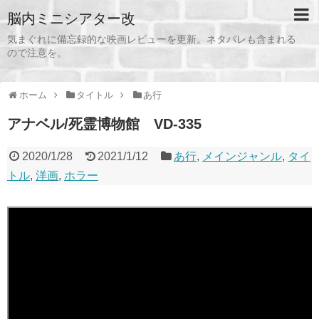
脳内ミニシアター改
気まぐれに備忘録的な映画レビューを更新。ネタバレも含まれる
ので注意を。
ホーム
タイトル
あ行
アナベル/死霊博物館 VD-335
2020/1/28
2021/1/12
あ行
,
メインジャンル
,
タイ
トル
,
洋画
,
ホラー