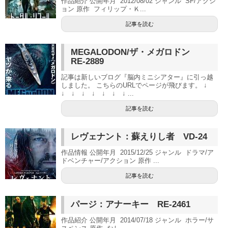
作品紹介 公開年月 2012/08/02 ジャンル SF/アクシ
ョン 原作 フィリップ・Ｋ...
記事を読む
MEGALODON/ザ・メガロドン
RE-2889
記事は新しいブログ『脳内ミニシアター』に引っ越
しました。 こちらのURLでページが飛びます。 ↓
↓ ↓ ↓ ↓ ↓ ↓ ↓ ...
記事を読む
レヴェナント：蘇えりし者 VD-24
作品情報 公開年月 2015/12/25 ジャンル ドラマ/ア
ドベンチャー/アクション 原作 ...
記事を読む
パージ：アナーキー RE-2461
作品紹介 公開年月 2014/07/18 ジャンル ホラー/サ