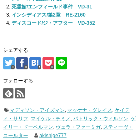
b
死霊館/エンフィールド事件 VD-31
o
インシディアス/第2章 RE-2160
ディスコード/ジ・アフター VD-352
o
k
シェアする
0
0
0
フォローする
マディソン・アイズマン
,
マッケナ・グレイス
,
ケイテ
ィ・サリフ
,
マイケル・チミノ
,
パトリック・ウィルソン
,
ゲ
イリー・ドーベルマン
,
ヴェラ・ファーミガ
,
スティーヴ・
コールター
akishige777