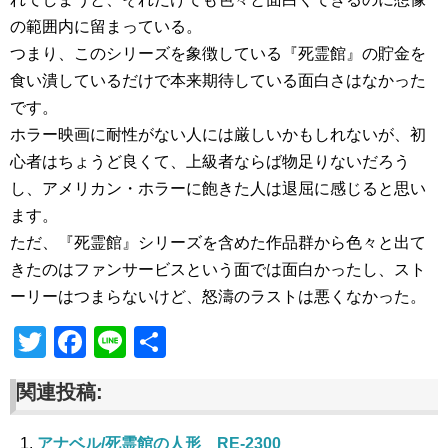
の範囲内に留まっている。
つまり、このシリーズを象徴している『死霊館』の貯金を
食い潰しているだけで本来期待している面白さはなかった
です。
ホラー映画に耐性がない人には厳しいかもしれないが、初
心者はちょうど良くて、上級者ならば物足りないだろう
し、アメリカン・ホラーに飽きた人は退屈に感じると思い
ます。
ただ、『死霊館』シリーズを含めた作品群から色々と出て
きたのはファンサービスという面では面白かったし、スト
ーリーはつまらないけど、怒濤のラストは悪くなかった。
T
F
Li
共
wi
a
n
有
関連投稿:
tt
c
e
er
e
アナベル/死霊館の人形 RE-2300