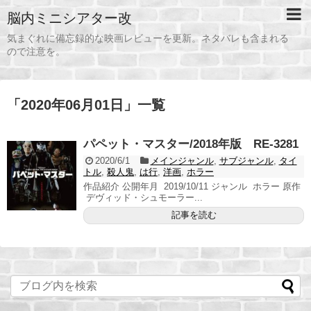
脳内ミニシアター改
気まぐれに備忘録的な映画レビューを更新。ネタバレも含まれる
ので注意を。
「
2020年06月01日
」
一覧
パペット・マスター/2018年版 RE-3281
2020/6/1
メインジャンル
,
サブジャンル
,
タイ
トル
,
殺人鬼
,
は行
,
洋画
,
ホラー
作品紹介 公開年月 2019/10/11 ジャンル ホラー 原作
デヴィッド・シュモーラー...
記事を読む