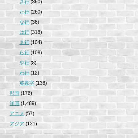
さ行
(360)
た行
(260)
な行
(36)
は行
(318)
ま行
(104)
ら行
(108)
や行
(8)
わ行
(12)
英数字
(136)
邦画
(176)
洋画
(1,489)
アニメ
(57)
アジア
(131)