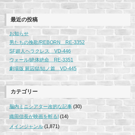
最近の投稿
お知らせ
男たちの挽歌/REBORN RE-3352
SF超人ヘラクレス VD-446
ウォール/絶体絶命 RE-3351
劇場版 屍囚獄/結ノ篇 VD-445
カテゴリー
脳内ミニシアター改的な記事
(30)
織田信長が映画を斬る!
(14)
メインジャンル
(1,871)