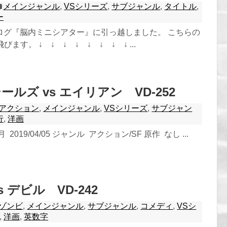
メインジャンル
,
VSシリーズ
,
サブジャンル
,
タイトル
,
ー
ログ『脳内ミニシアター』に引っ越しました。 こちらの
ます。 ↓ ↓ ↓ ↓ ↓ ↓ ↓ ↓ ...
ルズ vs エイリアン VD-252
アクション
,
メインジャンル
,
VSシリーズ
,
サブジャン
行
,
洋画
2019/04/05 ジャンル アクション/SF 原作 なし ...
 vs デビル VD-242
ゾンビ
,
メインジャンル
,
サブジャンル
,
コメディ
,
VSシ
,
洋画
,
英数字