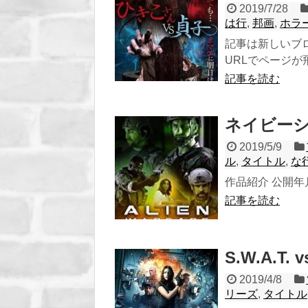
2019/7/28
は行
,
邦画
,
ホラ
記事は新しいブ
URLでページが飛び
記事を読む
ネイビーシー
2019/5/9
ル
,
タイトル
,
な
作品紹介 公開年月 
記事を読む
S.W.A.T.
2019/4/8
リーズ
,
タイトル