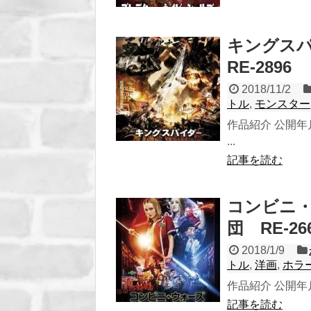
キングスパ
RE-2896
2018/11/2
トル
,
モンスター
作品紹介 公開年月
...
記事を読む
コンビニ・
団 RE-26
2018/1/9
トル
,
洋画
,
ホラ
作品紹介 公開年月 
記事を読む