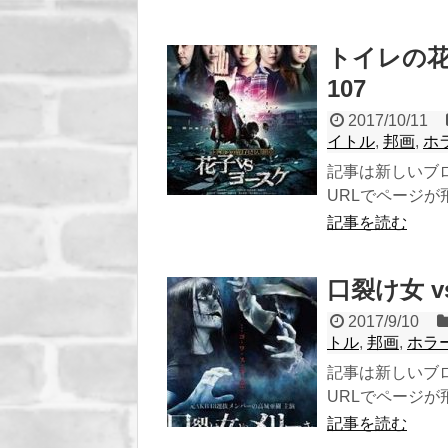
トイレの花
107
2017/10/11
イトル
,
邦画
,
ホ
記事は新しいブ
URLでページが飛び
記事を読む
口裂け女 v
2017/9/10
トル
,
邦画
,
ホラ
記事は新しいブ
URLでページが飛び
記事を読む