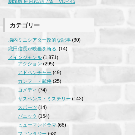
劇場版 屍囚獄/結ノ篇 VD-445
カテゴリー
脳内ミニシアター改的な記事
(30)
織田信長が映画を斬る!
(14)
メインジャンル
(1,871)
アクション
(295)
アドベンチャー
(49)
カンフー・武侠
(25)
コメディ
(74)
サスペンス・ミステリー
(143)
スポーツ
(14)
パニック
(154)
ヒューマンドラマ
(68)
ファンタジー
(63)