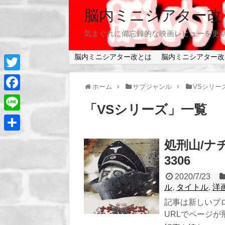
脳内ミニシアター改
気まぐれに備忘録的な映画レビューを更
脳内ミニシアター改とは
脳内ミニシアター改
T
ホーム
サブジャンル
VSシリー
w
F
「
VSシリーズ
」
一覧
i
a
L
t
c
i
共
処刑山/ナ
t
e
n
有
3306
e
b
e
r
2020/7/23
o
ル
,
タイトル
,
洋
o
記事は新しいブ
k
URLでページが飛び