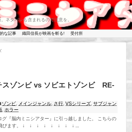
新。ネタバレも含まれるので注意を。
的な記事
織田信長が映画を斬る!
受付所
ズ
チスゾンビ vs ソビエトゾンビ RE-
ゾンビ
,
メインジャンル
,
さ行
,
VSシリーズ
,
サブジャン
画
,
ホラー
ログ『脳内ミニシアター』に引っ越しました。 こちらの
ます。 ↓ ↓ ↓ ↓ ↓ ↓ ↓ ↓ ...