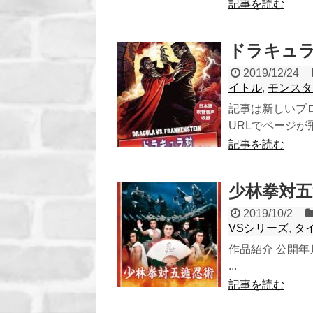
記事を読む
ドラキュラ
2019/12/24
イトル
,
モンスタ
記事は新しいブ
URLでページが飛び
記事を読む
少林拳対五遁
2019/10/2
VSシリーズ
,
タ
作品紹介 公開年月
...
記事を読む