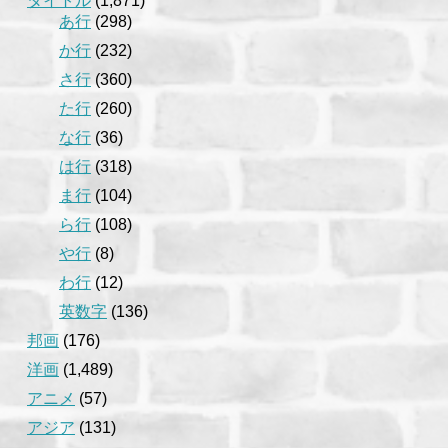
タイトル
(1,871)
あ行
(298)
か行
(232)
さ行
(360)
た行
(260)
な行
(36)
は行
(318)
ま行
(104)
ら行
(108)
や行
(8)
わ行
(12)
英数字
(136)
邦画
(176)
洋画
(1,489)
アニメ
(57)
アジア
(131)