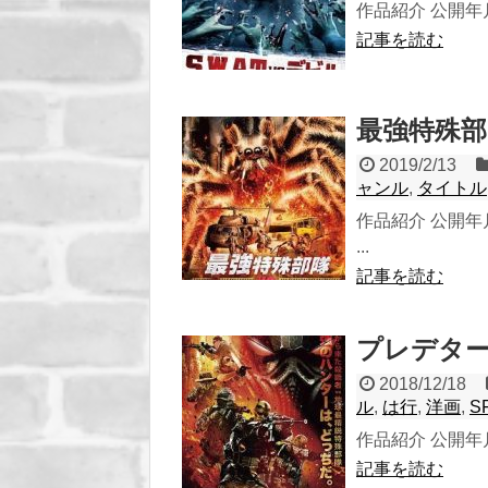
作品紹介 公開年月 
記事を読む
最強特殊部隊
2019/2/13
ャンル
,
タイトル
作品紹介 公開年月
...
記事を読む
プレデター 
2018/12/18
ル
,
は行
,
洋画
,
S
作品紹介 公開年月 
記事を読む