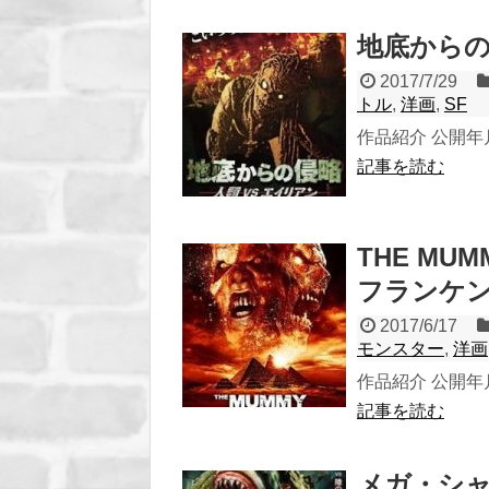
地底からの侵
2017/7/29
トル
,
洋画
,
SF
作品紹介 公開年月 
記事を読む
THE MUM
フランケン
2017/6/17
モンスター
,
洋画
作品紹介 公開年月 
記事を読む
メガ・シャー