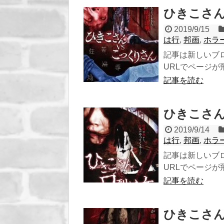
ひきこさん 
2019/9/15
は行
,
邦画
,
ホラ
記事は新しいブ
URLでページが飛び
記事を読む
ひきこさん 
2019/9/14
は行
,
邦画
,
ホラ
記事は新しいブ
URLでページが飛び
記事を読む
ひきこさん 