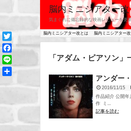
脳内ミニシアター改
気まぐれに備忘録的な映画レビューを更
脳内ミニシアター改とは
脳内ミニシアター改
T
w
「
アダム・ピアソン
」
F
i
a
L
t
c
アンダー・
i
共
t
e
n
2016/11/15
有
e
b
作品紹介 公開年月 
e
r
作 ミ...
o
記事を読む
o
k