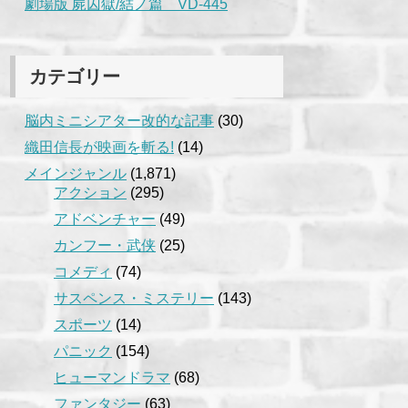
劇場版 屍囚獄/結ノ篇 VD-445
カテゴリー
脳内ミニシアター改的な記事
(30)
織田信長が映画を斬る!
(14)
メインジャンル
(1,871)
アクション
(295)
アドベンチャー
(49)
カンフー・武侠
(25)
コメディ
(74)
サスペンス・ミステリー
(143)
スポーツ
(14)
パニック
(154)
ヒューマンドラマ
(68)
ファンタジー
(63)