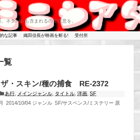
新。ネタバレも含まれるので注意を。
的な記事
織田信長が映画を斬る!
受付所
一覧
ザ・スキン/種の捕食 RE-2372
あ行
,
メインジャンル
,
タイトル
,
洋画
,
SF
2014/10/04 ジャンル SF/サスペンス/ミステリー 原