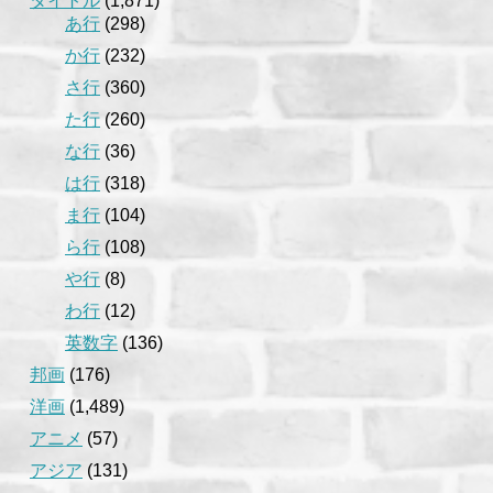
タイトル
(1,871)
あ行
(298)
か行
(232)
さ行
(360)
た行
(260)
な行
(36)
は行
(318)
ま行
(104)
ら行
(108)
や行
(8)
わ行
(12)
英数字
(136)
邦画
(176)
洋画
(1,489)
アニメ
(57)
アジア
(131)